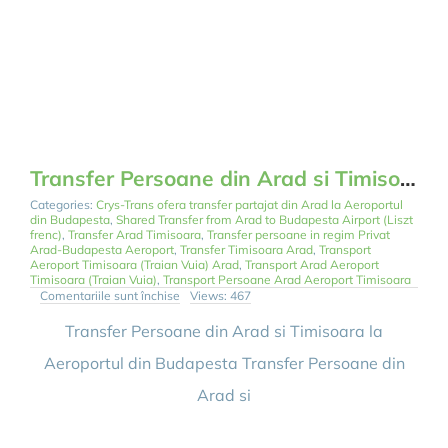
Transfer Persoane din Arad si Timisoara la Aeroportul din Budapesta
Categories:
Crys-Trans ofera transfer partajat din Arad la Aeroportul
din Budapesta
,
Shared Transfer from Arad to Budapesta Airport (Liszt
frenc)
,
Transfer Arad Timisoara
,
Transfer persoane in regim Privat
Arad-Budapesta Aeroport
,
Transfer Timisoara Arad
,
Transport
Aeroport Timisoara (Traian Vuia) Arad
,
Transport Arad Aeroport
Timisoara (Traian Vuia)
,
Transport Persoane Arad Aeroport Timisoara
pentru
Comentariile sunt închise
Views: 467
Transfer
Persoane
Transfer Persoane din Arad si Timisoara la
din
Arad
Aeroportul din Budapesta Transfer Persoane din
si
Timisoara
Arad si
la
Aeroportul
din
Budapesta