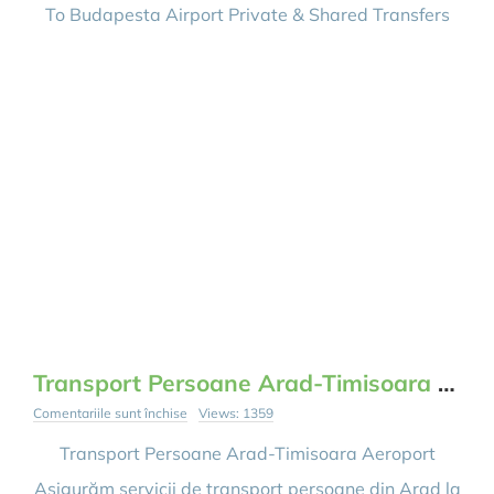
Transfers
To Budapesta Airport Private & Shared Transfers
from
Arad
and
Timisoara
To
Budapesta
Airport
Transport Persoane Arad-Timisoara Aeroport
pentru
Comentariile sunt închise
Views: 1359
Transport
Persoane
Transport Persoane Arad-Timisoara Aeroport
Arad-
Timisoara
Asigurăm servicii de transport persoane din Arad la