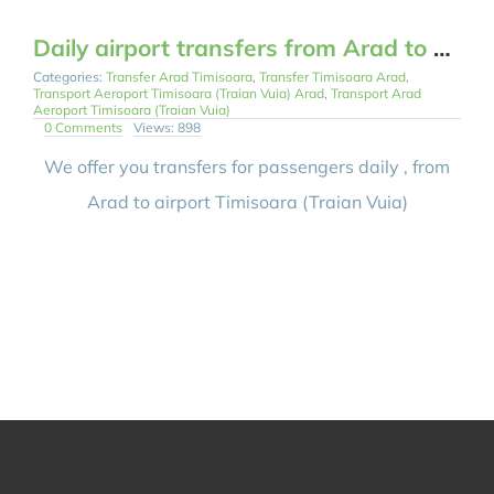
Daily airport transfers from Arad to Timisoara (Traian Vuia) and return
Categories:
Transfer Arad Timisoara
,
Transfer Timisoara Arad
,
Transport Aeroport Timisoara (Traian Vuia) Arad
,
Transport Arad
Aeroport Timisoara (Traian Vuia)
on
0 Comments
Views: 898
Daily
airport
We offer you transfers for passengers daily , from
transfers
from
Arad to airport Timisoara (Traian Vuia)
Arad
to
Timisoara
(Traian
Vuia)
and
return