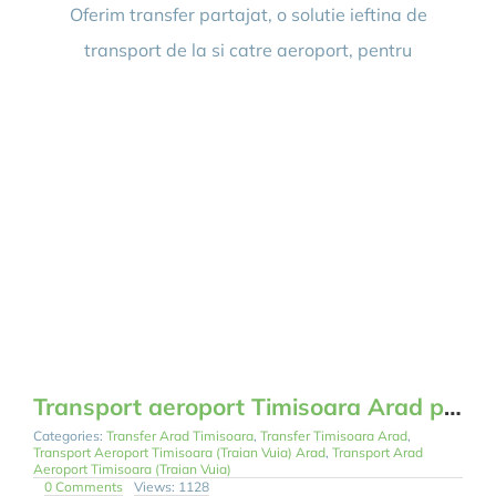
Persoane
Oferim transfer partajat, o solutie ieftina de
Arad-
Timisoara
transport de la si catre aeroport, pentru
Aeroport
Transport aeroport Timisoara Arad partajat si privat
Categories:
Transfer Arad Timisoara
,
Transfer Timisoara Arad
,
Transport Aeroport Timisoara (Traian Vuia) Arad
,
Transport Arad
Aeroport Timisoara (Traian Vuia)
on
0 Comments
Views: 1128