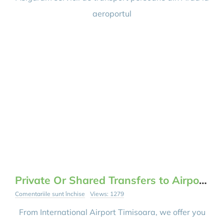
Aeroport
aeroportul
Private Or Shared Transfers to Airport Timisoara and Budapest
pentru
Comentariile sunt închise
Views: 1279
Private
Or
From International Airport Timisoara, we offer you
Shared
Transfers