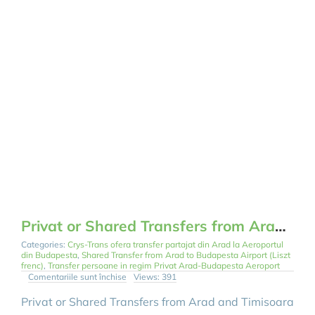
Privat or Shared Transfers from Arad and Timisoara To Budapesta Airport
Categories:
Crys-Trans ofera transfer partajat din Arad la Aeroportul
din Budapesta
,
Shared Transfer from Arad to Budapesta Airport (Liszt
frenc)
,
Transfer persoane in regim Privat Arad-Budapesta Aeroport
pentru
Comentariile sunt închise
Views: 391
Privat
or
Privat or Shared Transfers from Arad and Timisoara
Shared