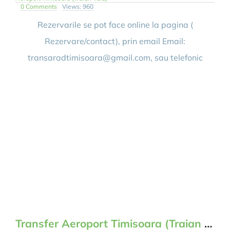
on
0 Comments
Views: 960
Rezervare
Transfer
Rezervarile se pot face online la pagina (
Arad
Timisoara
Rezervare/contact), prin email Email:
Aeroport
transaradtimisoara@gmail.com, sau telefonic
Transfer Aeroport Timisoara (Traian Vuia) Arad Zilnic Tur Retur