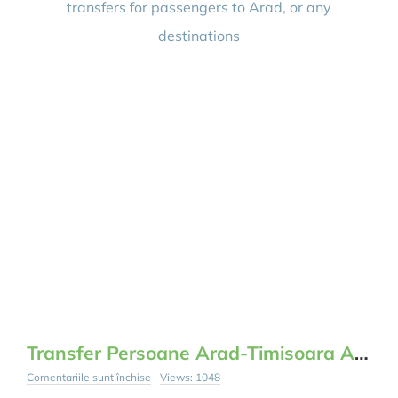
transfers for passengers to Arad, or any
to
Airport
destinations
Timisoara
and
Budapest
Transfer Persoane Arad-Timisoara Aeroport
pentru
Comentariile sunt închise
Views: 1048
Transfer