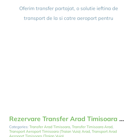
Transport
aeroport
Oferim transfer partajat, o solutie ieftina de
Timisoara
Arad
transport de la si catre aeroport pentru
partajat
si
privat
Rezervare Transfer Arad Timisoara Aeroport
Categories:
Transfer Arad Timisoara
,
Transfer Timisoara Arad
,
Transport Aeroport Timisoara (Traian Vuia) Arad
,
Transport Arad
Aeroport Timisoara (Traian Vuia)