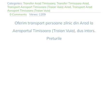
Categories:
Transfer Arad Timisoara
,
Transfer Timisoara Arad
,
Transport Aeroport Timisoara (Traian Vuia) Arad
,
Transport Arad
Aeroport Timisoara (Traian Vuia)
on
0 Comments
Views: 1209
Transfer
Aeroport
Oferim transport persoane zilnic din Arad la
Timisoara
(Traian
Aeroportul Timisoara (Traian Vuia), dus intors.
Vuia)
Arad
Preturile
Zilnic
Tur
Retur